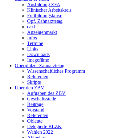
Ausbildung ZFA
Klinischer Arbeitskreis
Fortbildungskurse
Opf. Zahnärztetag
eazf
Anzeigenmarkt
Infos
Termine
Links
Downloads
Imagefilme
Oberpfälzer Zahnärztetag
Wissenschaftliches Programm
Referenten
Skripte
Über den ZBV
Aufgaben des ZBV
Geschäftsstelle
Beiträge
Vorstand
Referenten
Obleute
Delegierte BLZK
Wahlen 2022
Aktuelles