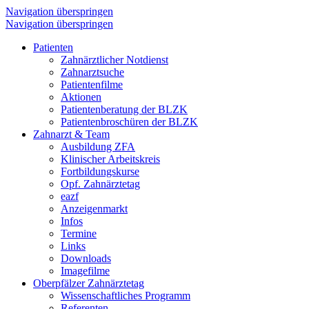
Navigation überspringen
Navigation überspringen
Patienten
Zahnärztlicher Notdienst
Zahnarztsuche
Patientenfilme
Aktionen
Patientenberatung der BLZK
Patientenbroschüren der BLZK
Zahnarzt & Team
Ausbildung ZFA
Klinischer Arbeitskreis
Fortbildungskurse
Opf. Zahnärztetag
eazf
Anzeigenmarkt
Infos
Termine
Links
Downloads
Imagefilme
Oberpfälzer Zahnärztetag
Wissenschaftliches Programm
Referenten