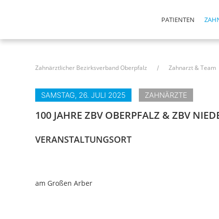
Navigation
PATIENTEN
ZAH
überspringen
Navigation
überspringen
Navigation
überspringen
Zahnärztlicher Bezirksverband Oberpfalz
Zahnarzt & Team
SAMSTAG, 26.
JULI
2025
ZAHNÄRZTE
100 JAHRE ZBV OBERPFALZ & ZBV NIE
VERANSTALTUNGSORT
am Großen Arber