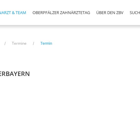
NARZT & TEAM
OBERPFÄLZER ZAHNÄRZTETAG
ÜBER DEN ZBV
SUCH
Termine
Termin
DERBAYERN