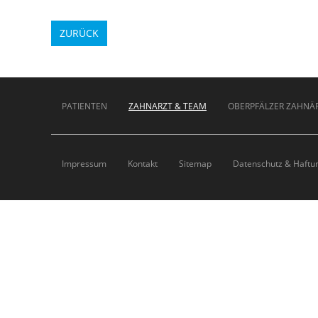
ZURÜCK
Navigation
überspringen
PATIENTEN
ZAHNARZT & TEAM
OBERPFÄLZER ZAHNÄ
Navigation
überspringen
Impressum
Kontakt
Sitemap
Datenschutz & Haftu