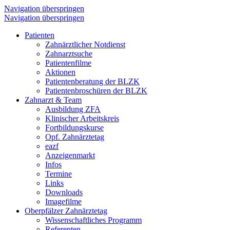
Navigation überspringen
Navigation überspringen
Patienten
Zahnärztlicher Notdienst
Zahnarztsuche
Patientenfilme
Aktionen
Patientenberatung der BLZK
Patientenbroschüren der BLZK
Zahnarzt & Team
Ausbildung ZFA
Klinischer Arbeitskreis
Fortbildungskurse
Opf. Zahnärztetag
eazf
Anzeigenmarkt
Infos
Termine
Links
Downloads
Imagefilme
Oberpfälzer Zahnärztetag
Wissenschaftliches Programm
Referenten