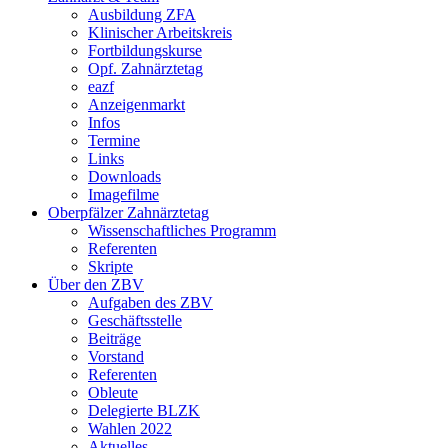
Ausbildung ZFA
Klinischer Arbeitskreis
Fortbildungskurse
Opf. Zahnärztetag
eazf
Anzeigenmarkt
Infos
Termine
Links
Downloads
Imagefilme
Oberpfälzer Zahnärztetag
Wissenschaftliches Programm
Referenten
Skripte
Über den ZBV
Aufgaben des ZBV
Geschäftsstelle
Beiträge
Vorstand
Referenten
Obleute
Delegierte BLZK
Wahlen 2022
Aktuelles