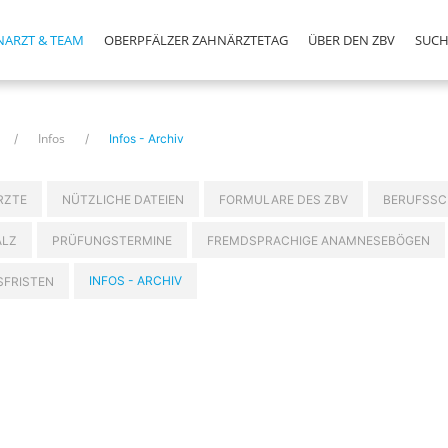
NARZT & TEAM
OBERPFÄLZER ZAHNÄRZTETAG
ÜBER DEN ZBV
SUCH
Infos
Infos - Archiv
RZTE
NÜTZLICHE DATEIEN
FORMULARE DES ZBV
BERUFSSC
ALZ
PRÜFUNGSTERMINE
FREMDSPRACHIGE ANAMNESEBÖGEN
INFOS - ARCHIV
FRISTEN