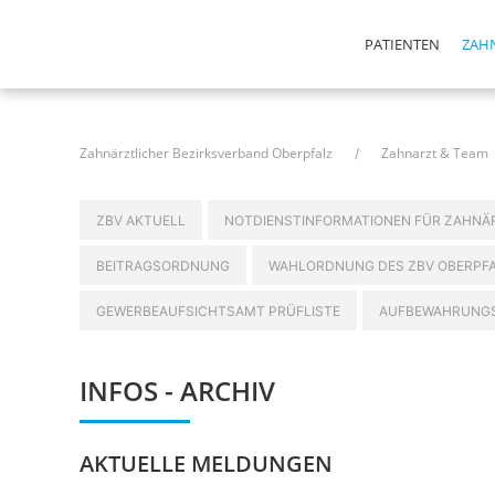
Navigation
PATIENTEN
ZAH
überspringen
Navigation
überspringen
Navigation
überspringen
Zahnärztlicher Bezirksverband Oberpfalz
Zahnarzt & Team
Navigation
ZBV AKTUELL
NOTDIENSTINFORMATIONEN FÜR ZAHNÄ
überspringen
BEITRAGSORDNUNG
WAHLORDNUNG DES ZBV OBERPF
GEWERBEAUFSICHTSAMT PRÜFLISTE
AUFBEWAHRUNGS
INFOS - ARCHIV
AKTUELLE MELDUNGEN