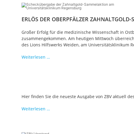
ERLÖS DER OBERPFÄLZER ZAHNALTGOLD-
Großer Erfolg für die medizinische Wissenschaft in Os
zusammengekommen. Am heutigen Mittwoch überreichten
des Lions Hilfswerks Weiden, am Universitätsklinikum 
250.000
Weiterlesen …
Euro
für
die
Kinderkrebsforschung
Hier finden Sie die neueste Ausgabe von ZBV aktuell de
Neue
Weiterlesen …
Ausgabe
von
ZBV
Aktuell